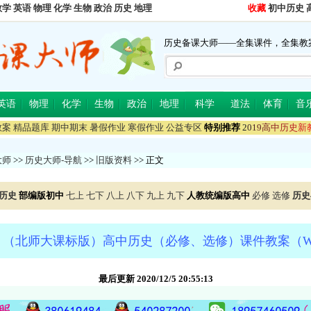
数学
英语
物理
化学
生物
政治
历史
地理
收藏
初中历史
历史备课大师——全集课件，全集教
英语
物理
化学
生物
政治
地理
科学
道法
体育
音
教案
精品题库
期中期末
暑假作业
寒假作业
公益专区
特别推荐
2
0
1
9
高
中
历
史
新
大师
>>
历史大师-导航
>>
旧版资料
>> 正文
历史
部编版初中
七上
七下
八上
八下
九上
九下
人教统编版高中
必修
选修
历史
（北师大课标版）高中历史（必修、选修）课件教案（Wor
最后更新 2020/12/5 20:55:13