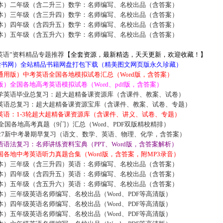
本）二年级（含二升三）数学：名师编写、名校出品（含答案）
本）三年级（含三升四）数学：名师编写、名校出品（含答案）
本）四年级（含四升五）数学：名师编写、名校出品（含答案）
本）五年级（含五升六）数学：名师编写、名校出品（含答案）
英语”资料精品专题推荐
【全套资源，最新精选，天天更新，欢迎收藏！】
5读书网）全站精品书籍网盘打包下载（精美图文网页版永久珍藏）
通用版）中考英语全国各地模拟试卷汇总（Word版，含答案）
）全国各地高考英语模拟试卷（Word、pdf版，含答案）
学英语毕业总复习：超大超精备课资源库（含课件、教案、试卷）
英语总复习：超大超精备课资源宝库（含课件、教案、试卷、专题）
英语：1-3轮超大超精备课资源库（含课件、讲义、试卷、专题）
届全国各地高考真题（9门）汇总（Word、PDF双版精校精排）
027新中考暑期早复习（语文、数学、英语、物理、化学，含答案）
语法复习：名师讲练资料宝典（PPT、Word版，含答案解析）
各地中考英语听力真题合集（Word版，含答案，附MP3录音）
本）三年级（含三升四）英语：名师编写、名校出品（含答案）
本）四年级（含四升五）英语：名师编写、名校出品（含答案）
本）五年级（含五升六）英语：名师编写、名校出品（含答案）
）三年级英语名师编写、名校出品（Word、PDF等高清版）
）四年级英语名师编写、名校出品（Word、PDF等高清版）
）五年级英语名师编写、名校出品（Word、PDF等高清版）