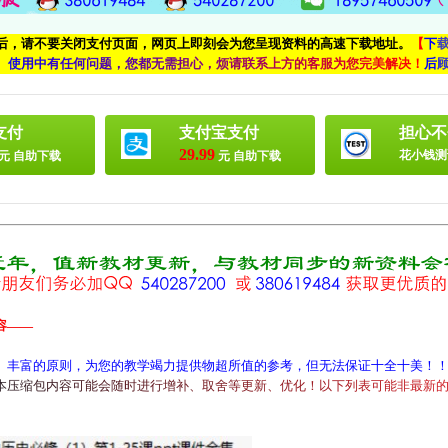
付后，请不要关闭支付页面，网页上即刻会为您呈现资料的高速下载地址。
【
下
、
使
用
中
有
任
何
问
题
，
您
都
无
需
担
心
，
烦
请
联
系
上
方
的
客
服
为
您
完
美
解
决
！
后
支付
支付宝支付
担心不
29.99
花小钱测
元 自助下载
元 自助下载
容——
、丰富的原则，为您的教学竭力提供物超所值的参考，但无法保证十全十美！
本
压
缩
包
内
容
可
能
会
随
时
进
行
增
补
、
取
舍
等
更
新
、
优
化
！
以
下
列
表
可
能
非
最
新