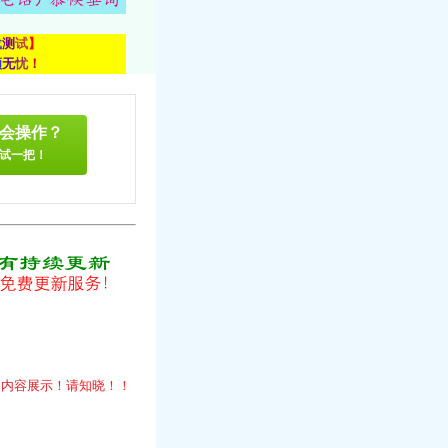
载
测
试
】
顾
无
忧
！
会操作？
试一把！
！
的
内
容
展
示
！
请
知
晓
！
！