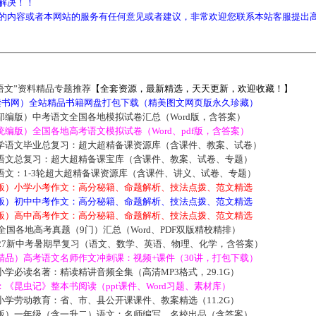
解决！！
的内容或者本网站的服务有任何意见或者建议，非常欢迎您联系本站客服提出
语文”资料精品专题推荐
【全套资源，最新精选，天天更新，欢迎收藏！】
5读书网）全站精品书籍网盘打包下载（精美图文网页版永久珍藏）
部编版）中考语文全国各地模拟试卷汇总（Word版，含答案）
编版）全国各地高考语文模拟试卷（Word、pdf版，含答案）
学语文毕业总复习：超大超精备课资源库（含课件、教案、试卷）
语文总复习：超大超精备课宝库（含课件、教案、试卷、专题）
语文：1-3轮超大超精备课资源库（含课件、讲义、试卷、专题）
版）小学小考作文：高分秘籍、命题解析、技法点拨、范文精选
版）初中中考作文：高分秘籍、命题解析、技法点拨、范文精选
版）高中高考作文：高分秘籍、命题解析、技法点拨、范文精选
届全国各地高考真题（9门）汇总（Word、PDF双版精校精排）
027新中考暑期早复习（语文、数学、英语、物理、化学，含答案）
精品）高考语文名师作文冲刺课：视频+课件（30讲，打包下载）
学必读名著：精读精讲音频全集（高清MP3格式，29.1G）
《昆虫记》整本书阅读（ppt课件、Word习题、素材库）
学劳动教育：省、市、县公开课课件、教案精选（11.2G）
版）一年级（含一升二）语文：名师编写、名校出品（含答案）