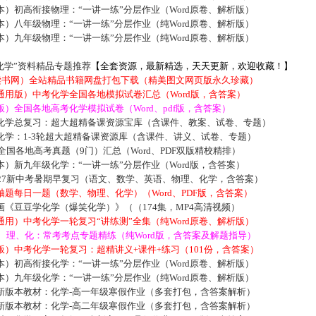
）初高衔接物理：“一讲一练”分层作业（Word原卷、解析版）
）八年级物理：“一讲一练”分层作业（纯Word原卷、解析版）
）九年级物理：“一讲一练”分层作业（纯Word原卷、解析版）
化学”资料精品专题推荐
【全套资源，最新精选，天天更新，欢迎收藏！】
5读书网）全站精品书籍网盘打包下载（精美图文网页版永久珍藏）
通用版）中考化学全国各地模拟试卷汇总（Word版，含答案）
）全国各地高考化学模拟试卷（Word、pdf版，含答案）
化学总复习：超大超精备课资源宝库（含课件、教案、试卷、专题）
化学：1-3轮超大超精备课资源库（含课件、讲义、试卷、专题）
届全国各地高考真题（9门）汇总（Word、PDF双版精校精排）
）新九年级化学：“一讲一练”分层作业（Word版，含答案）
027新中考暑期早复习（语文、数学、英语、物理、化学，含答案）
题每日一题（数学、物理、化学）（Word、PDF版，含答案）
《豆豆学化学（爆笑化学）》（（174集，MP4高清视频）
用）中考化学一轮复习“讲练测”全集（纯Word原卷、解析版）
数、理、化：常考考点专题精练（纯Word版，含答案及解题指导）
）中考化学一轮复习：超精讲义+课件+练习（101份，含答案）
）初高衔接化学：“一讲一练”分层作业（Word原卷、解析版）
）九年级化学：“一讲一练”分层作业（纯Word原卷、解析版）
新版本教材：化学-高一年级寒假作业（多套打包，含答案解析）
新版本教材：化学-高二年级寒假作业（多套打包，含答案解析）