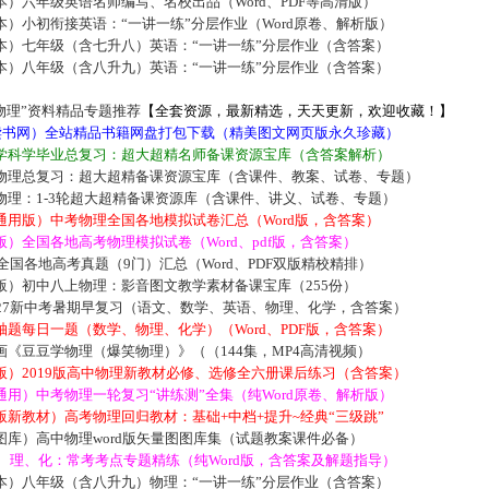
）六年级英语名师编写、名校出品（Word、PDF等高清版）
）小初衔接英语：“一讲一练”分层作业（Word原卷、解析版）
本）七年级（含七升八）英语：“一讲一练”分层作业（含答案）
本）八年级（含八升九）英语：“一讲一练”分层作业（含答案）
物理”资料精品专题推荐
【全套资源，最新精选，天天更新，欢迎收藏！】
5读书网）全站精品书籍网盘打包下载（精美图文网页版永久珍藏）
学科学毕业总复习：超大超精名师备课资源宝库（含答案解析）
物理总复习：超大超精备课资源宝库（含课件、教案、试卷、专题）
物理：1-3轮超大超精备课资源库（含课件、讲义、试卷、专题）
通用版）中考物理全国各地模拟试卷汇总（Word版，含答案）
）全国各地高考物理模拟试卷（Word、pdf版，含答案）
届全国各地高考真题（9门）汇总（Word、PDF双版精校精排）
版）初中八上物理：影音图文教学素材备课宝库（255份）
027新中考暑期早复习（语文、数学、英语、物理、化学，含答案）
题每日一题（数学、物理、化学）（Word、PDF版，含答案）
《豆豆学物理（爆笑物理）》（（144集，MP4高清视频）
版）2019版高中物理新教材必修、选修全六册课后练习（含答案）
用）中考物理一轮复习“讲练测”全集（纯Word原卷、解析版）
新教材）高考物理回归教材：基础+中档+提升~经典“三级跳”
库）高中物理word版矢量图图库集（试题教案课件必备）
数、理、化：常考考点专题精练（纯Word版，含答案及解题指导）
本）八年级（含八升九）物理：“一讲一练”分层作业（含答案）