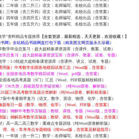
版）二年级（含二升三）语文：名师编写、名校出品（含答案）
版）三年级（含三升四）语文：名师编写、名校出品（含答案）
版）四年级（含四升五）语文：名师编写、名校出品（含答案）
版）五年级（含五升六）语文：名师编写、名校出品（含答案）
数学”资料精品专题推荐
【全套资源，最新精选，天天更新，欢迎收藏！】
5读书网）全站精品书籍网盘打包下载（精美图文网页版永久珍藏）
学数学毕业总复习：超大超精备课资源库（含课件、教案、试卷）
数学总复习：超大超精备课资源宝库（含课件、教案、试卷、专题）
数学：1-3轮超大超精备课资源库（含课件、讲义、试卷、专题）
通用版）中考数学全国各地模拟试卷汇总（Word版，含答案）
）全国各地高考数学模拟试卷（Word、pdf版，含答案）
届全国各地高考真题（9门）汇总（Word、PDF双版精校精排）
数学《36大类：易错题型全突破攻略》（纯Word原卷、解析版）
2026届三年高考数学真题分类解析（纯Word原卷、解析精美版）
027新中考暑期早复习（语文、数学、英语、物理、化学，含答案）
题每日一题（数学、物理、化学）（Word、PDF版，含答案）
用版）例解中考数学压轴题：教研、讲练、专题（Word版，含答案）
用版）例解高考数学压轴题：教研、讲练、专题（Word版，含答案）
材）高一高二高三数学：重难点专题训练（纯Word原卷解析版）
数、理、化：常考考点专题精练（纯Word版，含答案及解题指导）
本）一年级（含一升二）数学：名师编写、名校出品（含答案）