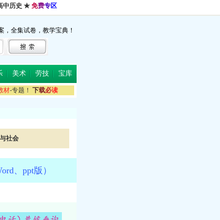
高中历史
★
免
费
专
区
案，全集试卷，教学宝典！
乐
美术
劳技
宝库
教
材
-专题！
下
载
必
读
与社会
d、ppt版）