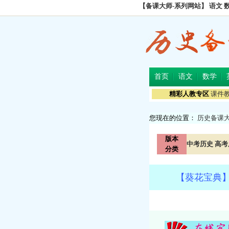
【备课大师-系列网站】
语文
首页
语文
数学
精彩人教专区
课件
您现在的位置：
历史备课
版本
中考历史
高考
分类
【葵花宝典】