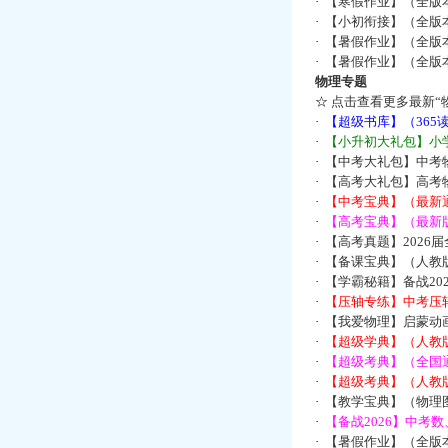
·
【寒假作业】（全版本
·
【小初衔接】（全版本
·
【暑假作业】（全版
·
【暑假作业】（全版
物理专题
☆
点击查看更多最新“
·
【超级书库】（36
·
【小升初大礼包】小
·
【中考大礼包】中考
·
【高考大礼包】高考
·
【中考宝典】（最新
·
【高考宝典】（最新版
·
【高考真题】2026
·
【备课宝典】（人教
·
【学霸秘籍】备战2
·
【压轴专练】中考压轴
·
【我爱物理】启蒙动画
·
【超级学典】（人教
·
【超级考典】（全国通
·
【超级考典】（人教版
·
【教学宝典】（物理图
·
【备战2026】中考
·
【暑假作业】（全版