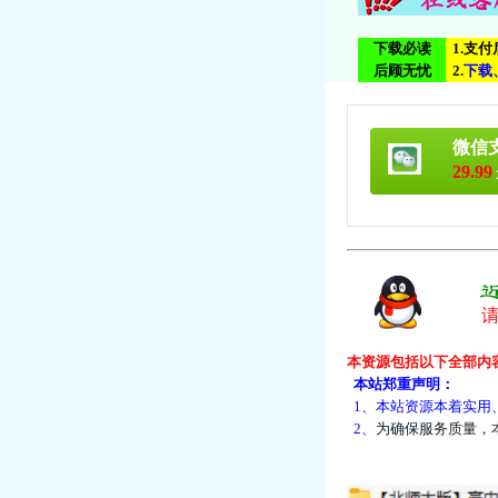
下载必读
1.支
后顾无忧
2.
下
载
微信
29.99
本资源包括以下全部内
本站郑重声明：
1、本站资源本着实用
2、
为
确
保
服
务
质
量
，